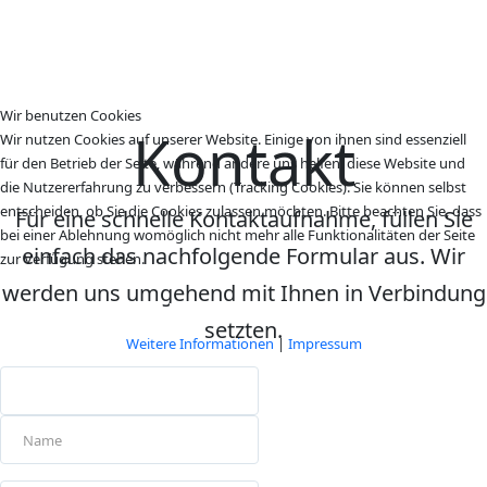
Wir benutzen Cookies
Kontakt
Wir nutzen Cookies auf unserer Website. Einige von ihnen sind essenziell
für den Betrieb der Seite, während andere uns helfen, diese Website und
die Nutzererfahrung zu verbessern (Tracking Cookies). Sie können selbst
entscheiden, ob Sie die Cookies zulassen möchten. Bitte beachten Sie, dass
Für eine schnelle Kontaktaufnahme, füllen Sie
bei einer Ablehnung womöglich nicht mehr alle Funktionalitäten der Seite
einfach das nachfolgende Formular aus. Wir
zur Verfügung stehen.
werden uns umgehend mit Ihnen in Verbindung
Akzeptieren
Ablehnen
setzten.
Weitere Informationen
|
Impressum